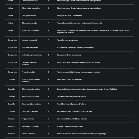
Rodeur
Distance de sécurité
B
Utile si vous tapez de loin, mais demande un build spécifique
Rodeur
Observation concentrée
B
Utile si vous tapez de loin, mais demande un build spécifique
Rodeur
Quoi qu'il advienne
C
Perçage à 6m, assez situationnel
Rodeur
Chasse persistante
A
Augmente vos dégâts sur les ennemis sous effet de contrôle
Rodeur
Enseignent d'archonte
B
Pratique pour augmenter vos projectiles si le nombre est faible de base, inutile pour passer de 5 à 6
projectiles par exemple
Sanguinaire
Massacre compulsif
A
A prendre avec un build rage
Sanguinaire
Faucheur sanguinaire
D
Aucun intérêt, converti les dégâts sans en ajouter
Sanguinaire
Un festin pour les corbeaux
B
Un peu de vol de vie, pas trop mal
Sanguinaire
Des dieux parmi les
B
Pas trop mal, mais dégâts augmentés pas si considérable
hommes
Sanguinaire
Frénésie bestiale
C
Pas franchement d'intérêt, sauf si vous manquez de clear
Cabaliste
Puissance des premiers
B
Utile si vous infligez des afflictions
hommes
Cabaliste
Offrande aux immortels
S
Quasiment toujours utile pour les builds, si vous avez au moins 3 types d'affliction
Cabaliste
Afflictions douloureuse
A
Très utile si vous infligez des afflictions
Cabaliste
Décomposition insidieuse
A
Très utile si vous infligez des afflictions
Cabaliste
Sagacité primordiale
X
Uniquement si vous jouez dégâts des afflictions
Assassin
Frappe fantôme
D
Sauf si vous faites un build auto-attaque
Assassin
Exécution clandestine
S
Le meilleur tueur de boss de la roue
Assassin
Ombre sournoise
B
Permet de passer à travers les ennemis en roulant, assez pratique