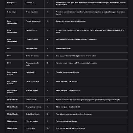
Portepeste
Fossoyeur
S
Un autre passif sous-joué, mais augmentant considérablement vos dégâts, à combiner avec sens
de l'observation
Brise-siège
Ancre Salvatrice
S
Permet de considérablement améliorer votre résistance globale en équipant casques et armures
lourdes
Lame
Premier mouvement
X
Uniquement si vous faites un build dessus
crépusculaire
Lame
Fumée valsante
C
Augmente vos dégâts après une roulade en conférant l'invisibilité, mais cooldown beaucoup trop
crépusculaire
élevé
Lame
Ombre connecté
B
A combiner avec un build donnant beaucoup d'endurance
crépusculaire
EOS
Prière inlassable
X
Pour un build support
EOS
Balise des égarés
C
Sauf si vous faites un build dégâts sacrés et force shield
EOS
Attaquant pieu de
B
Tue les ennemis inférieurs à 10% avec des dégâts sacrés
l'aube
Façonneur de
Pacte fatale
A
Très utile si vous jouez affliction
l'abysse
Façonneur de
Effigie masochiste
X
Utile si vous jouez force shield
l'abysse
Façonneur de
Affliction occulte
A
Utile si vous jouez dégâts occultes
l'abysse
Flèche blanche
Grêle hivernale
B
Permet de ricocher aux projectiles après perçage en augmentant au passage leurs dégâts
Flèche blanche
Traçage de precision
A
Utile si vous jouez dégâts de froid
Flèche blanche
Stalactite affamée
B
A combiner avec un nombre important de perçage
Maitre d'arme
Fière représailles
X
Pratique avec un build blocage
Maitre d'arme
Elan pugiliste
D
Sauf si vous faites un build auto-attaque