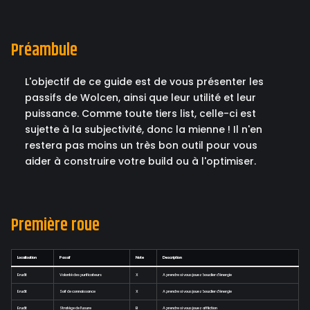
Préambule
L'objectif de ce guide est de vous présenter les
passifs de Wolcen, ainsi que leur utilité et leur
puissance. Comme toute tiers list, celle-ci est
sujette à la subjectivité, donc la mienne ! Il n'en
restera pas moins un très bon outil pour vous
aider à construire votre build ou à l'optimiser.
Première roue
Localisation
Passif
Note
Description
Erudit
Volonté des purificateurs
X
A prendre si vous jouez bouclier d'énergie
Erudit
Soif de connaissance
X
A prendre si vous jouez bouclier d'énergie
Erudit
Stratège de l'usure
B
A prendre si vous jouez affliction