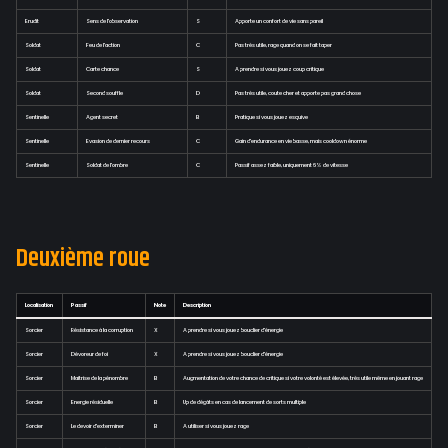
Erudit
Sens de l'observation
S
Apporte un confort de vie sans pareil
Soldat
Feu de l'action
C
Pas très utile, rage quand on se fait taper
Soldat
Carte chance
S
A prendre si vous jouez coup critique
Soldat
Second souffle
D
Pas très utile, coute cher et apporte pas grand chose
Sentinelle
Agent secret
B
Pratique si vous jouez esquive
Sentinelle
Evasion de dernier recours
C
Gain d'endurance en vie basse, mais cooldown énorme
Sentinelle
Soldat de l'ombre
C
Passif assez faible, uniquement 6% de vitesse
Deuxième roue
Localisation
Passif
Note
Description
Sorcier
Résistance à la corruption
X
A prendre si vous jouez bouclier d'énergie
Sorcier
Dévoreur de foi
X
A prendre si vous jouez bouclier d'énergie
Sorcier
Maitrise de la pénombre
B
Augmentation de votre chance de critique si votre volonté est élevée, très utile même en jouant rage
Sorcier
Energie résiduelle
B
Up de dégâts en cas de lancement de sorts multiple
Sorcier
Le devoir d'exterminer
B
A utiliser si vous jouez rage