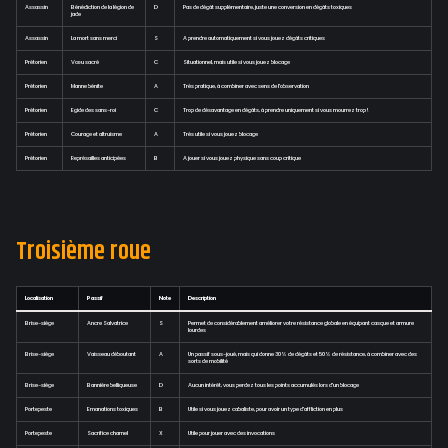
Assassin
Bénédiction de la légion de
D
Pas de dégât supplémentaire, juste une conversion en dégâts toxiques
jade
Assassin
La mort sans merci
S
A prendre automatiquement si vous jouez dégâts critiques
Prétorien
Vœu sacré
C
Situationnel, mais utile si vous jouez blocage
Prétorien
Manne bénite
A
Très pratique, à combiner avec sens de l'observation
Prétorien
Egide des sans-roi
C
Trop de désavantage en dégâts, à prendre uniquement si vous mourrez trop !
Prétorien
Courage et altruisme
A
Très utile si vous jouez blocage
Prétorien
Représailles anticipées
B
A jouer si vous jouez physique sans coup critique
Troisième roue
Localisation
Passif
Note
Description
Brise-siège
Ancre Salvatrice
S
Permet de considérablement améliorer votre résistance globale en équipant casque et armure
lourdes
Brise-siège
Vaisseau déboutant
A
Un passif sous-joué, mais qui donne 30% de dégâts et 50% de résistance, à combiner avec des
sorts de mobilité
Brise-siège
Bannière belliqueuse
D
Aucun intérêt, vous perdez tous les points accumulés lors d'un blocage
Portepeste
Emanations toxiques
B
Utile si vous jouez cabaliste, pour avoir un type d'affliction en plus
Portepeste
Sacrifice charnel
X
Utile pour jouer avec des invocations