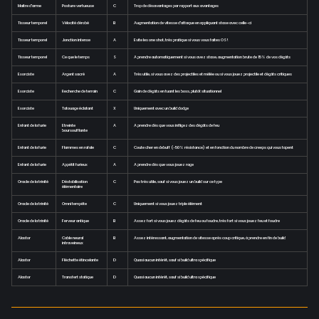
Maitre d'arme
Posture vertueuse
C
Trop de désavantages par rapport aux avantages
Tisseur temporel
Vélocité dérobé
B
Augmentation de vitesse d'attaque en appliquant stase avec celle-ci
Tisseur temporel
Jonction intense
A
Evite les one shot, très pratique si vous vous faites OS !
Tisseur temporel
Ce que le temps
S
A prendre automatiquement si vous avez stase, augmentation brute de 15% de vos dégâts
Exorciste
Argent sacré
A
Très utile, si vous avez des projectiles et mêlée ou si vous jouez projectile et dégâts critiques
Exorciste
Recherche de terrain
C
Gain de dégâts en tuant les boss, plutôt situationnel
Exorciste
Tatouage éclatant
X
Uniquement avec un build dodge
Enfant de la furie
Etreinte
A
A prendre dès que vous infligez des dégâts de feu
boursoufflante
Enfant de la furie
Flammes en rafale
C
Coute cher en debuff (-50% résistance) et en fonction du nombre de creeps qui vous tapent
Enfant de la furie
Appétit furieux
A
A prendre dès que vous jouez rage
Oracle de la trinité
Déstabilisation
C
Pas très utile, sauf si vous jouez un build sur ce type
élémentaire
Oracle de la trinité
Omni tempête
C
Uniquement si vous jouez triple élément
Oracle de la trinité
Ferveur antique
B
Assez fort si vous jouez dégâts de feu ou foudre, très fort si vous jouez feu et foudre
Alastor
Cable neural
B
Assez intéressant, augmentation de vitesse après coup critique, à prendre en fin de build
intraveineux
Alastor
Fléchette étincelante
D
Quasi aucun intérêt, sauf si build ultra spécifique
Alastor
Transfert statique
D
Quasi aucun intérêt, sauf si build ultra spécifique