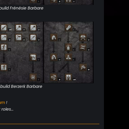
build Frénésie Barbare
 build Berzerk Barbare
um
!
roles...