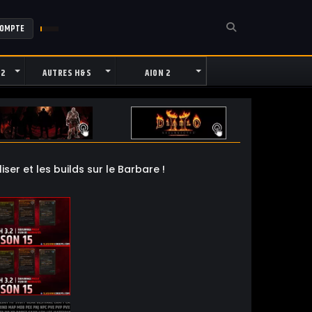
COMPTE
 2
AUTRES H&S
AION 2
r et les builds sur le Barbare !