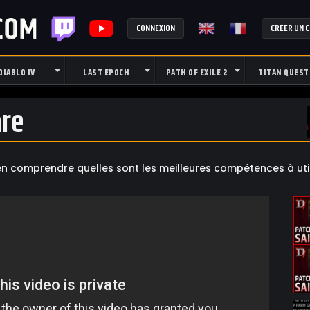
CONNEXION
CRÉER UN 
DIABLO IV
LAST EPOCH
PATH OF EXILE 2
TITAN QUEST
are
 comprendre quelles sont les meilleures compétences à utilise