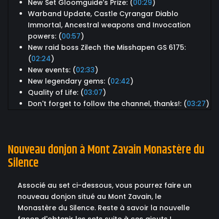
New Set Gloomguide’s Prize: (
00:29
)
Warband Update, Castle Cyrangar Diablo
Immortal, Ancestral weapons and Invocation
powers: (
00:57
)
New raid boss Zilech the Misshapen GS 6175:
(
02:24
)
New events: (
02:33
)
New legendary gems: (
02:42
)
Quality of Life: (
03:07
)
Don't forget to follow the channel, thanks!: (
03:27
)
Nouveau donjon à Mont Zavain Monastère du
Silence
Associé au set ci-dessous, vous pourrez faire un
nouveau donjon situé au Mont Zavain, le
Monastère du Silence. Reste à savoir la nouvelle