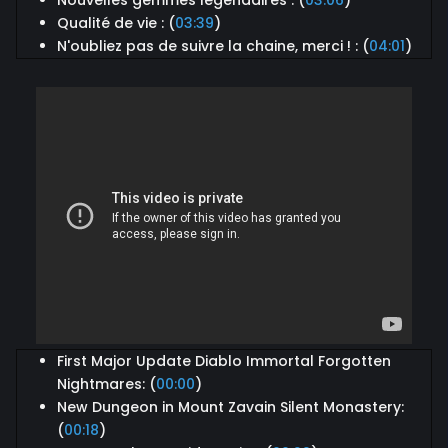
Nouvelles gemmes légendaires : (
03:06
)
Qualité de vie : (
03:39
)
N'oubliez pas de suivre la chaine, merci ! : (
04:01
)
First Major Update Diablo Immortal Forgotten
Nightmares: (
00:00
)
New Dungeon in Mount Zavain Silent Monastery:
(
00:18
)