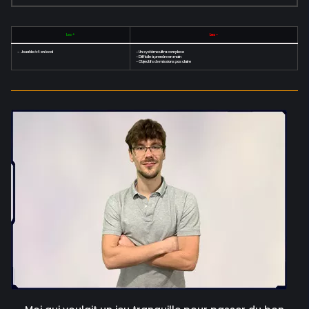
Les +
Les -
- Jouable à 4 en local
- Un système ultra complexe
- Difficile à prendre en main
- Objectifs de missions pas claire