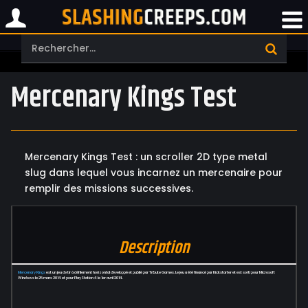
Mercenary Kings Test
Mercenary Kings Test : un scroller 2D type metal
slug dans lequel vous incarnez un mercenaire pour
remplir des missions successives.
Description
Mercenary Kings
est un jeu de tir à défilement horizontal développé et publié par Tribute Games. Le jeu a été financé par Kickstarter et est sorti pour Microsoft
Windows le 25 mars 2014 et pour PlayStation 4 le 1er avril 2014.