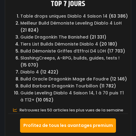
TOP 7 JOURS
Table drops uniques Diablo 4 Saison 14
(63 386)
Meilleur Build Démoniste Leveling Diablo 4 LoH
(21 824)
Guide Dragonkin The Banished
(21 331)
Tiers List Builds Démoniste Diablo 4
(20 180)
Build Démoniste Griffes d’Effroi D4 LOH
(17 703)
SlashingCreeps, A-RPG, builds, guides, tests !
(15 070)
Diablo 4
(12 422)
Build Oracle Dragonkin Mage de Foudre
(12 146)
Build Barbare Dragonkin Tourbillon
(11 782)
Guide Leveling Diablo 4 Saison 14, 1 à 70 puis T1
à T12+
(10 052)
Retrouvez les 50 articles les plus vues de la semaine
Profitez de tous les avantages premium