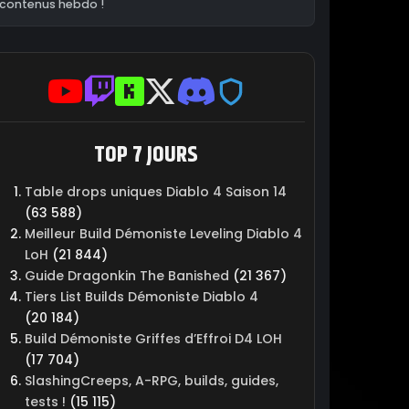
contenus hebdo !
TOP 7 JOURS
Table drops uniques Diablo 4 Saison 14
(63 588)
Meilleur Build Démoniste Leveling Diablo 4
LoH
(21 844)
Guide Dragonkin The Banished
(21 367)
Tiers List Builds Démoniste Diablo 4
(20 184)
Build Démoniste Griffes d’Effroi D4 LOH
(17 704)
SlashingCreeps, A-RPG, builds, guides,
tests !
(15 115)