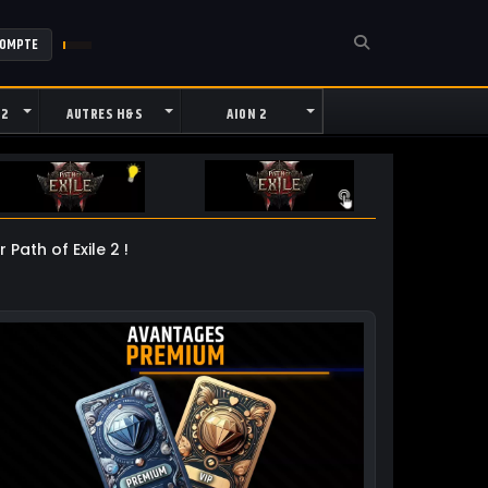
COMPTE
 2
AUTRES H&S
AION 2
Path of Exile 2 !