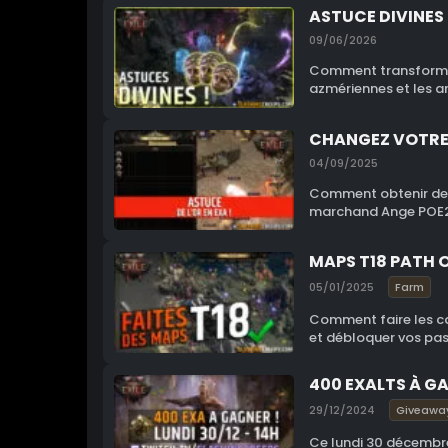
ASTUCE DIVINES 
09/06/2026
Comment transformer 
azmériennes et les a
CHANGEZ VOTRE 
04/09/2025
Comment obtenir des c
marchand Ange POE2 !
MAPS T18 PATH O
05/01/2025
Farm
Comment faire les car
et débloquer vos pass
400 EXALTS À GA
29/12/2024
Giveawa
Ce lundi 30 décembre