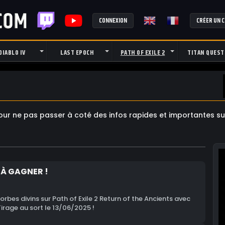
CONNEXION
CRÉER UN 
DIABLO IV
LAST EPOCH
PATH OF EXILE 2
TITAN QUEST
r ne pas passer à coté des infos rapides et importantes sur 
 À GAGNER !
rbes divins sur Path of Exile 2 Return of the Ancients avec
Tirage au sort le 13/06/2025 !