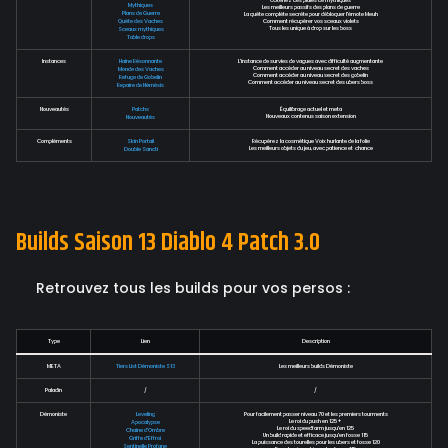
Obtenez des pluies de mythiques
Mythiques
Les meilleurs passifs des plans de guerre
Plans de Guerre
La quête complète secrète pour débloquer l'émote Meuh
Quête des Vaches
Comment récupérer vos sceaux violets
Tous les unique à drop sur les boss
Sceaux mythiques
Table drops
Instances
Haine Résonnante
L'instance de survies de vagues avec difficulté augmentante
Comment accéder au niveau secret des vaches
Monde des Vaches
Comment accéder au niveau secret des gobelin
Refuge de Gobelin
Comment accéder au niveau secret des ubers boss
Repaire de Némésis
Nouveautés
Patchs
Équilibrage actuel et meta
Nouveaux contenus saison extension
Nouveautés
Compléments
Skin Portail
Récupérez la cosmétique Voix hurlante de la folie
Les meilleurs objets du jeu, avec patience et chance
Double Sancti
Builds Saison 13 Diablo 4 Patch 3.0
Retrouvez tous les builds pour vos persos :
Type
Lien
Description
META
Tiers List Démoniste S13
Les meilleurs builds Démoniste
Paladin
/
/
Démoniste
Leveling
Pour facilement passer niveau 70 et les premiers tourments
Le roi du push en 125+
Apocalypse
Le roi du speedfarm jusqu'en 125
Chaine d'Ombre
Un build rapide et efficace jusqu'en fosse 115
Griffe d'Effroi
La puissance des tourelles pour les ubers et fosse 120
Sentinelle Profane