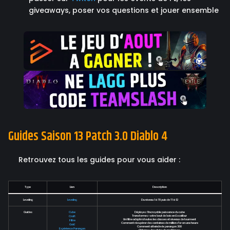
giveaways, poser vos questions et jouer ensemble
Guides Saison 13 Patch 3.0 Diablo 4
Retrouvez tous les guides pour vous aider :
Type
Lien
Description
Leveling
Leveling
Du niveau 1 à 70 puis de T1 à 12
Guides
Cube
Déployez l'incroyable puissance du cube
Transformez votre bout de bois en Excalibur
Craft
Un filtre adapté à toutes les classes et niveaux de tourment
Filtre
Comment récupérer des centaines de million d'or en une heure
Gold
Comment atteindre le parangon 300
Expérience Parangon