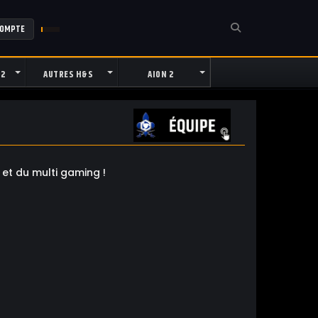
COMPTE
 2
AUTRES H&S
AION 2
 et du multi gaming !