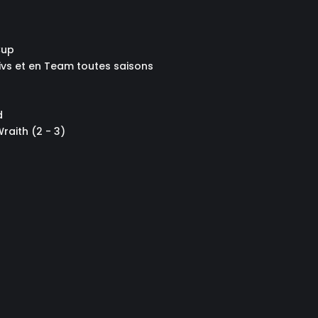
Cup
civs et en Team toutes saisons
d
Wraith (2 - 3)