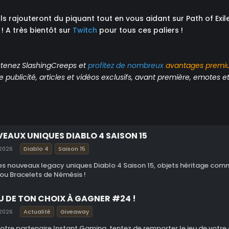
ls rajouteront du piquant tout en vous aidant sur Path of Exile
! A très bientôt sur
Twitch
pour tous ces paliers !
tenez SlashingCreeps et
profitez de nombreux
avantages
premi
publicité, articles et vidéos exclusifs, avant première, emotes et 
EAUX UNIQUES DIABLO 4 SAISON 15
2026
Diablo 4
Saison 15
es nouveaux legacy uniques Diablo 4 Saison 15, objets héritage com
 ou Bracelets de Némésis !
EU DE TON CHOIX À GAGNER #24 !
2026
Actualité
Giveaway
otre partenaire Instant Gaming, tentez de remporter le jeu de votre 