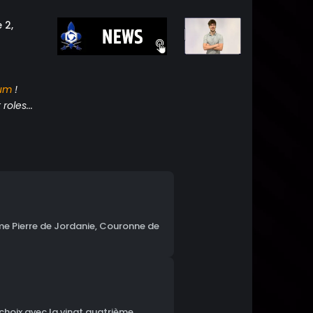
 2,
um
!
roles...
me Pierre de Jordanie, Couronne de
choix avec la vingt quatrième