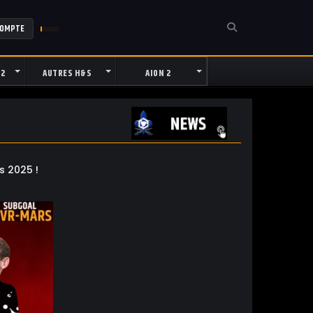
COMPTE
 2
AUTRES H&S
AION 2
s 2025 !