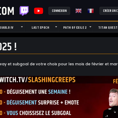
CONNEXION
CRÉER UN 
DIABLO IV
LAST EPOCH
PATH OF EXILE 2
TITAN QUEST
025 !
way et subgoal de votre choix pour les mois de février et mar