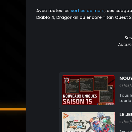
Avec toutes les
sorties de mars
, ces subgoa
Diablo 4, Dragonkin ou encore Titan Quest 2 
Sou
Aucune 
NOUV
08/08/
Tous l
Leoric
LE J
07/08/
Avec n