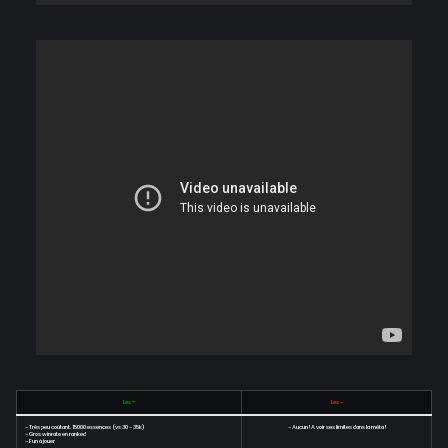
Les +
Les -
- Très peu coûtant, 15000 essences (vs 30 - 35k)
- Aucun ! A voir ses limites dans la méta !
- Gros winrate en ranked
- Fun à jouer