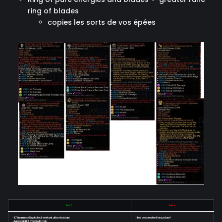
ring of blades
copies les sorts de vos épées
Les +
Les -
- D'énormes dégats tout en étant ultra résistant
- Les boss restent long à tuer !
- La possibilité d'aggro la map