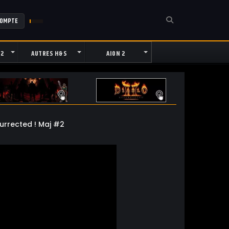
COMPTE
 2
AUTRES H&S
AION 2
urrected ! Maj #2