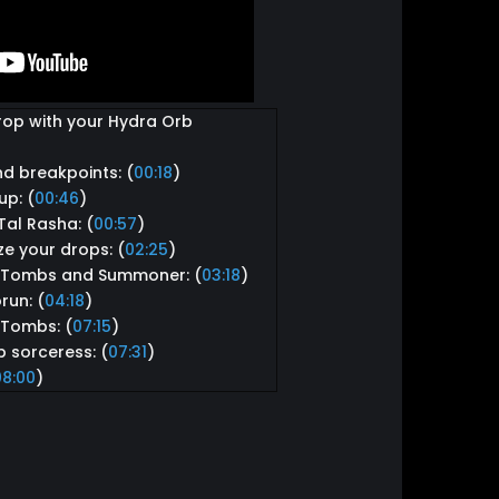
rop with your Hydra Orb
nd breakpoints: (
00:18
)
up: (
00:46
)
Tal Rasha: (
00:57
)
ze your drops: (
02:25
)
5 Tombs and Summoner: (
03:18
)
run: (
04:18
)
 Tombs: (
07:15
)
p sorceress: (
07:31
)
08:00
)