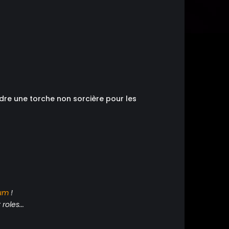
ndre une torche non sorcière pour les
um
!
roles...