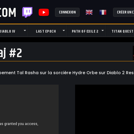
CONNEXION
CRÉER UN 
DIABLO IV
LAST EPOCH
PATH OF EXILE 2
TITAN QUEST
aj #2
ment Tal Rasha sur la sorcière Hydre Orbe sur Diablo 2 Res