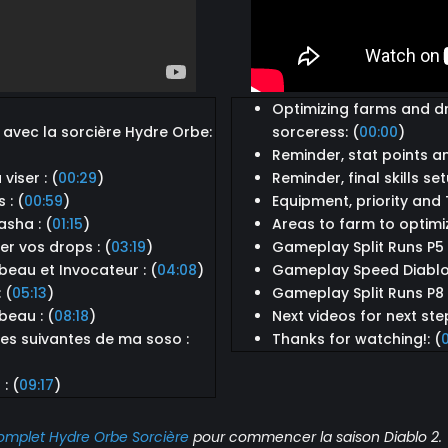
Optimizing farms and d
 avec la sorcière Hydre Orbe:
sorceress: (
00:00
)
Reminder, stat points a
viser : (
00:29
)
Reminder, final skills set
 : (
00:59
)
Equipment, priority and 
asha : (
01:15
)
Areas to farm to optimi
r vos drops : (
03:19
)
Gameplay Split Runs P
eau et Invocateur : (
04:08
)
Gameplay Speed Diablo
 (
05:13
)
Gameplay Split Runs P8
beau : (
08:18
)
Next videos for next ste
pes suivantes de ma soso :
Thanks for watching!: (
: (
09:17
)
complet Hydre Orbe Sorcière
pour commencer la saison Diablo 2.