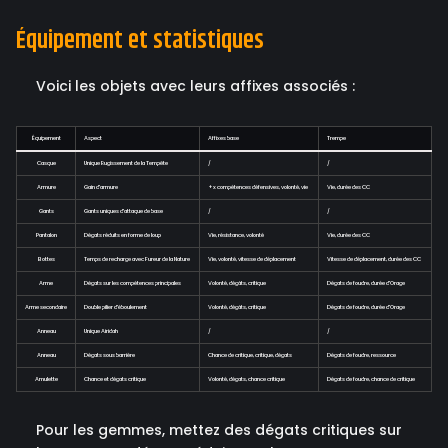
Équipement et statistiques
Voici les objets avec leurs affixes associés :
Équipement
Aspect
Affixes base
Trempe
Casque
Unique Rugissement de la Tempête
/
/
Armure
Gain d'armure
+x compétences défensives, volonté, vie
Vie, durée des CC
Gants
Gants uniques d'attaque de base
/
/
Pantalon
Dégats réduits en forme de loup
Vie, résistance, volonté
Vie, durée des CC
Bottes
Temps de recharge avec Fureur de la Nature
Vie, volonté, vitesse de déplacement
Vitesse de déplacement, durée des CC
Arme
Dégats sur les compétences principales
Volonté, dégâts, critique
Dégats de foudre, durée d'Orage
Arme secondaire
Double pilier d'éboulement
Volonté, dégâts, critique
Dégats de foudre, durée d'Orage
Anneau
Unique Airidah
/
/
Anneau
Dégats sous barrière
Chance de critique, critique, dégats
Dégats de foudre, ressource
Amulette
Chance et dégats critique
Volonté, dégats, chance critique
Dégats de foudre, chance de critique
Pour les gemmes, mettez des dégats critiques sur