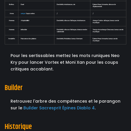
Bottes
Duel
Dextérité, résistances, vie
Épines Peau Armurée, vitesse de
déplacement
Arme
unique
Sepazontec
/
/
Anneau
Adaptabilité
Dextérité, vitesse d'attaque, résistances
charge Contre-attaque, bonus cercle
mystique
Anneau
Inflexible
Dextérité, vitesse d'attaque, chance rendre
Temps de recharge Chasseur, bonus cercle
vulnérable
mystique
Amulette
Puissance des plaines
Dextérité, Prédation, bonus d'armure
Épines Peau Armurée, bonus cercle
mystique
Pour les sertissables mettez les mots runiques Neo
Kry pour lancer Vortex et Moni Xan pour les coups
critiques accablant.
Builder
Retrouvez l'arbre des compétences et le parangon
sur le
Builder Sacresprit Épines Diablo 4
.
Historique