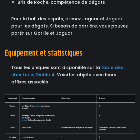
Bris de Roche, compétence de dégats
Pour le hall des esprits, prenez Jaguar et Jaguar
pour les dégats. Si besoin de barrière, vous pouvez
partir sur Gorille et Jaguar.
Équipement et statistiques
Tous les uniques sont disponible sur la
table des
uber boss Diablo 4
. Voici les objets avec leurs
affixes associés :
Équipement
Aspect ou unique
Affixes base
Trempe
Casque
mythique Shako,
unique
harmonie ou
/
/
loyauté
Armure
mythique Fausse Mort pour la résistance et
/
/
les dégats
unique
Cotte de Rasoir pour les dégats
Gants
Crépuscule
Dextérité, vitesse d'attaque, vie ou critique
Épines Peau Armurée, bonus cercle
mystique
Pantalon
unique
Balazan
/
/