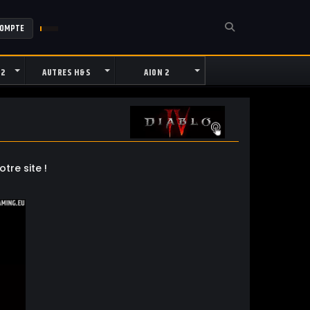
COMPTE
 2
AUTRES H&S
AION 2
tre site !