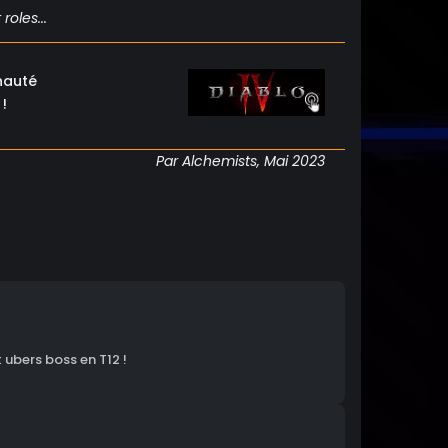
roles...
nauté
!
Par Alchemists, Mai 2023
 ubers boss en T12 !