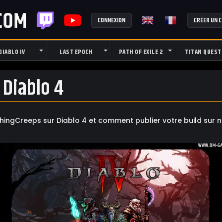
CONNEXION
CRÉER UN 
DIABLO IV
LAST EPOCH
PATH OF EXILE 2
TITAN QUEST
Diablo 4
ingCreeps sur Diablo 4 et comment publier votre build sur no