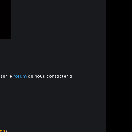
 sur le
forum
ou nous contacter à
um
!