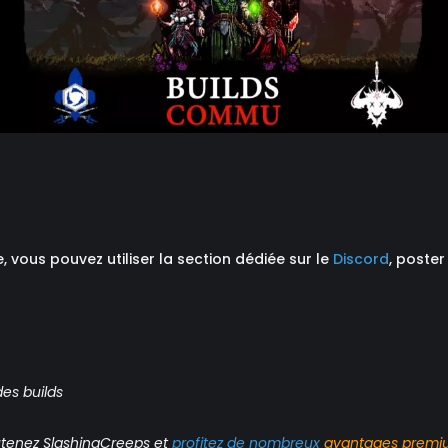
le, vous pouvez utiliser la section dédiée sur le
Discord
, poster
des builds
tenez SlashingCreeps et
profitez de nombreux
avantages
premi