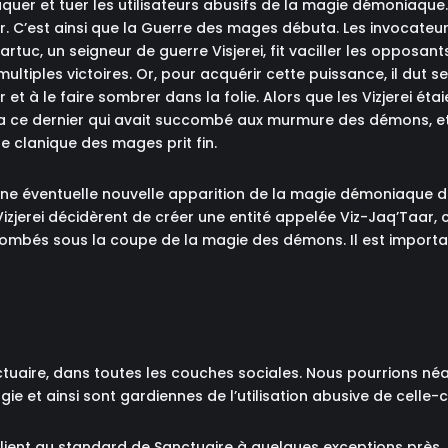
quer et tuer les utilisateurs abusifs de la magie démoniaqu
 tour. C’est ainsi que la Guerre des mages débuta. Les invocate
artuc, un seigneur de guerre Visjerei, fit vaciller les oppo
multiples victoires. Or, pour acquérir cette puissance, il dut
 à le faire sombrer dans la folie. Alors que les Vizjerei étai
ia ce dernier qui avait succombé aux murmure des démons, et
re clanique des mages prit fin.
’une éventuelle nouvelle apparition de la magie démoniaque da
 Vizjerei décidèrent de créer une entité appelée Viz-Jaq’Taar
mbés sous la coupe de la magie des démons. Il est important
tuaire, dans toutes les couches sociales. Nous pourrions né
gie et ainsi sont gardiennes de l’utilisation abusive de celle-ci
 plient au standard de Sanctuaire à quelques exceptions près