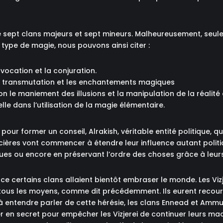
ase sept clans majeurs et sept mineurs. Malheureusement, seu
ype de magie, nous pouvons ainsi citer :
nvocation et la conjuration.
a transmutation et les enchantements magiques
 le maniement des illusions et la manipulation de la réalité 
lle dans l’utilisation de la magie élémentaire.
ur former un conseil, Alrakish, véritable entité politique, qui
sorcières vont commencer à étendre leur influence autant poli
es ou encore en préservant l’ordre des choses grâce à leur
e certains clans allaient bientôt embraser le monde. Les Vizj
 tous les moyens, comme dit précédemment. Ils eurent recou
s à entendre parler de cette hérésie, les clans Ennead et Am
r en secret pour empêcher les Vizjerei de continuer leurs m