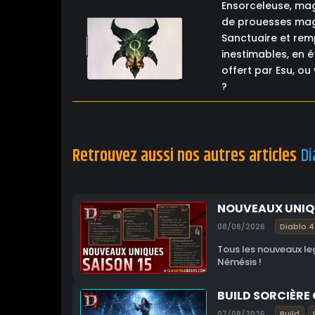
Ensorceleuse, mag
de prouesses magi
Sanctuaire et rem
inestimables, en é
offert par Esu, o
?
Retrouvez aussi nos autres articles
Di
NOUVEAUX UNIQU
08/08/2026
Diablo 4
Tous les nouveaux le
Némésis !
BUILD SORCIÈRE 
07/08/2026
Build