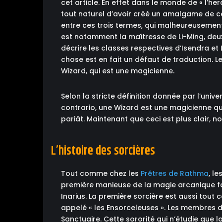
cet article. En effet dans le monde de « l’her
tout naturel d’avoir créé un amalgame de ce
entre ces trois termes, qui malheureusement
est notamment la maîtresse de Li-Ming, deu
décrire les classes respectives d’Isendra et
chose est en fait un défaut de traduction. L
Wizard, qui est une magicienne.
Selon la stricte définition donnée par l’univ
contrario, une Wizard est une magicienne qu
pariât. Maintenant que ceci est plus clair, nou
L’histoire des sorcières
Tout comme chez les
Prêtres de Rathma
, l
première manieuse de la magie arcanique fa
Inarius. La première sorcière est aussi tout
appelé « les Ensorceleuses ». Les membres 
Sanctuaire. Cette sororité qui n’étudie que 