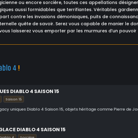
icienne ou encore sorcière, toutes ces appellations désigne
ques aussi formidables que terrifiantes. Véritables gardien
part contre les invasions démoniaques, puits de connaissan
ternelle quête de savoir. Serez vous capable de manier le do
u vous laisserez vous emporter par les murmures d’un pouvoir 
ablo 4
!
ES DIABLO 4 SAISON 15
Saison 15
gacy uniques Diablo 4 Saison 15, objets héritage comme Pierre de Jo
GLACE DIABLO 4 SAISON 15
Diablo 4
Sorcière