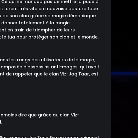
e. Ce qui ne manqua pas de mettre la puce à
urs furent très vite en mauvaise posture face
sants de son clan grâce sa magie démoniaque
 se donner totalement à la magie
ent en train de triompher de leurs
 le tua pour protéger son clan et le monde.
ns les rangs des utilisateurs de la magie,
, composée d’assassins anti-mages, qui avait
 de rappeler que le clan Viz-Jaq’Taar, est
anmoins dire que grâce au clan Viz-
.
. Par exemple, les Zann Esu ne communiquent