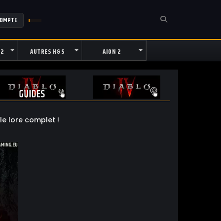
COMPTE
 2
AUTRES H&S
AION 2
le lore complet !