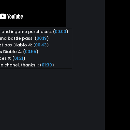
4 and ingame purchases: (
00:00
)
nd battle pass: (
00:19
)
t box Diablo 4: (
00:43
)
 Diablo 4: (
00:55
)
es ?: (
01:21
)
e chanel, thanks! : (
01:30
)