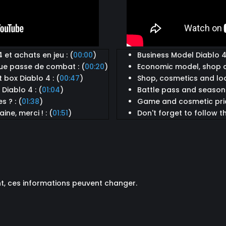
et achats en jeu : (
00:00
)
Business Model Diablo 
ue passe de combat : (
00:20
)
Economic model, shop a
 box Diablo 4 : (
00:47
)
Shop, cosmetics and loo
Diablo 4 : (
01:04
)
Battle pass and seasons
s ? : (
01:38
)
Game and cosmetic pric
ine, merci ! : (
01:51
)
Don't forget to follow th
t, ces informations peuvent changer.