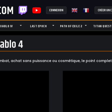
CONNEXION
CRÉER UN 
DIABLO IV
LAST EPOCH
PATH OF EXILE 2
TITAN QUEST
ablo 4
at, achat sans puissance ou cosmétique, le point complet s