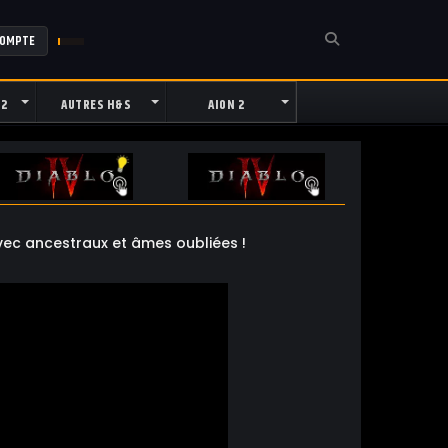
COMPTE
 2
AUTRES H&S
AION 2
vec ancestraux et âmes oubliées !