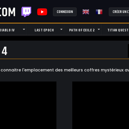
CONNEXION
CRÉER UN 
DIABLO IV
LAST EPOCH
PATH OF EXILE 2
TITAN QUEST
 4
t connaitre l'emplacement des meilleurs coffres mystérieux a