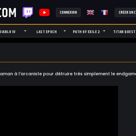
CONNEXION
CRÉER UN 
DIABLO IV
LAST EPOCH
PATH OF EXILE 2
TITAN QUEST
u chaman à l'arcaniste pour détruire très simplement le endga