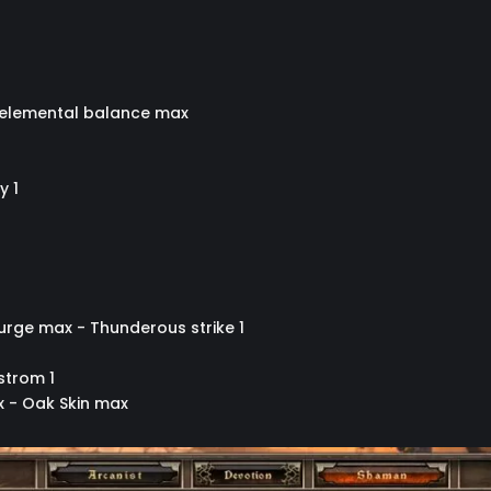
 elemental balance max
y 1
urge max - Thunderous strike 1
strom 1
x - Oak Skin max