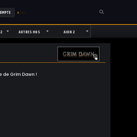
COMPTE
 2
AUTRES H&S
AION 2
me de Grim Dawn !