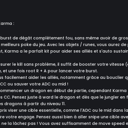
Karma :
 burst de dégât complètement fou, sans même avoir de gros o
s meilleurs poke du jeu. Avec les objets / runes, vous aurez 
 Karma a le parfait kit pour aider ses alliés et s'auto sustain
rer le kill sans problème, il suffit de booster votre vitesse (a
e, et une fois root R + A pour lancer votre burst.
us facilement aider les alliés, notamment grâce au bouclier 
s CC ou sauver votre ADC ou mid !
e commencer un dragon en début de partie, cependant Karma ex
es CC. Pensez juste à ward le dragon et dès que le jungler en
es dragons à partir du niveau 11.
 prix viser une cible essentielle, comme l'ADC ou le mid dans
 votre engage. Pensez aussi bien à aller snipe une cible avec 
aire, ne la lâchez pas ! Vous avez suffisamment de move speed 