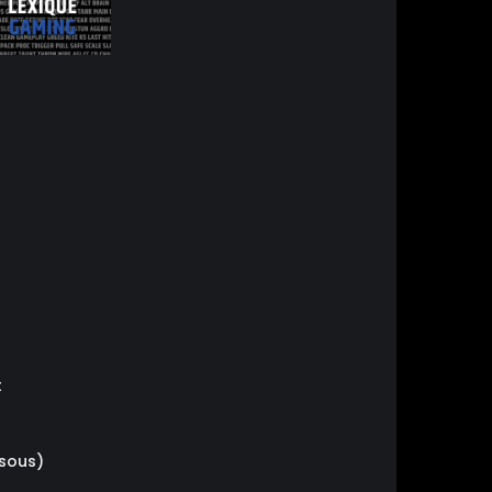
t
ssous)