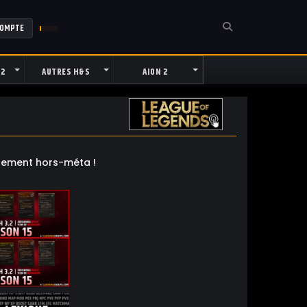
COMPTE
 2
AUTRES H&S
AION 2
lètement hors-méta !