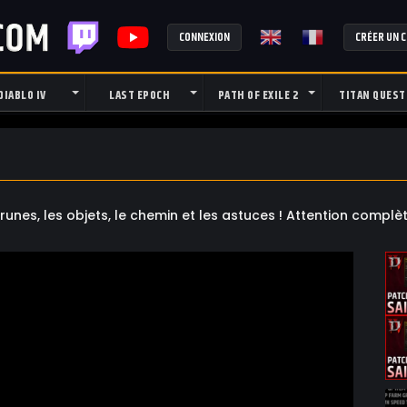
CONNEXION
CRÉER UN 
DIABLO IV
LAST EPOCH
PATH OF EXILE 2
TITAN QUEST
runes, les objets, le chemin et les astuces ! Attention comp