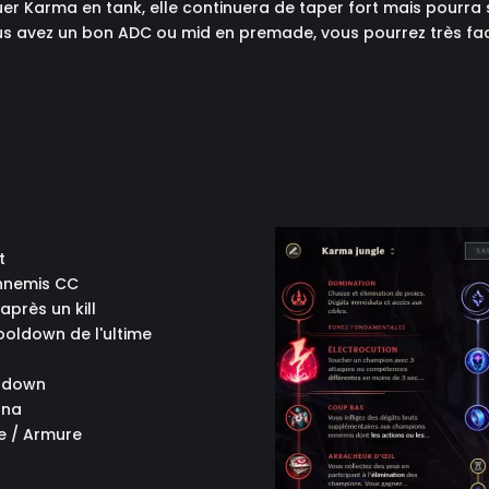
 jouer Karma en tank, elle continuera de taper fort mais pour
vous avez un bon ADC ou mid en premade, vous pourrez très fa
t
ennemis CC
après un kill
ooldown de l'ultime
oldown
ana
e / Armure