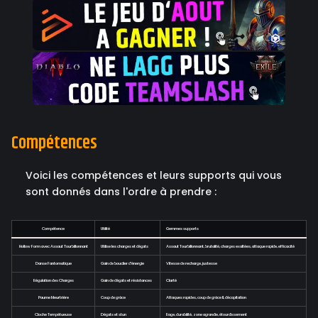
Compétences
Voici les compétences et leurs supports qui vous
sont donnés dans l'ordre à prendre :
Compétence
Utilité
Gemmes supports
Hollow Form avec Assaut Tourbillonnant
Utilise les charges et dégats
Assaut Tourbillonnant, brutalité, charges exaltées, attaque rapide, efficacité
Danse Fantomatique
Gain de bouclier d'énergie
Vitesse de recharge, justesse
Régulation des Charges
Gain de dégats et résistances
Clarté
Paume Meurtrière
Coup de grâce
Attaques rapides, coup de grâce II, décapitation
Cloche Tempétueuse
Dégats et stun
Rage, durabilité, zone agrandie, étourdissement