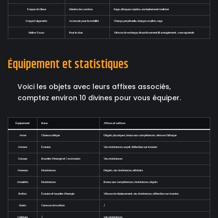
Frappe de Glace
Génère des combos
Rage, attaques rapides, enchainement maitrisé
Frappe Fulgurante
Au besoin pour la mobilité
Charge perpétuelle, charges exaltés, rage
Hollow Focus
Pour le stun
Vitesse de recharge, étourdissement III, aveuglement, zone agrandie
Équipement et statistiques
Voici les objets avec leurs affixes associés,
comptez environ 10 divines pour vous équiper.
Équipement
Base
Affixes et suffixes
Arme
Chance critique
Dégats physiques, bonus aux compétences, vitesse d'attaque
Armure
Évasion
Vie, résistances, esprit, déflection sur évasion
Casque
Bouclier d'énergie et / ou évasion
Vie, résistances
Anneaux
Résistances
Dégats, vie, résistances, attributs
Amulette
Résistances
Bonus aux compétences, résistances, dégats
Bottes
Évasion et bouclier d'énergie
Vitesse de déplacement, vie, résistances, déflection sur évasion
Gants
Caresse de Lochton
/
Ceinture
/
Vie, résistances