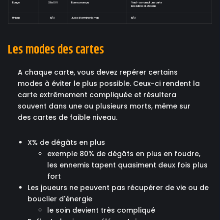
Rouge
XI à XVI
Rare corrompu
Vaal - corrompt une carte
Les autres ci-dessus
Unique
N/A
Juste à terminer la map
N/A
Les modes des cartes
A chaque carte, vous devez repérer certains
modes à éviter le plus possible. Ceux-ci rendent la
carte extrêmement compliquée et résultera
souvent dans une ou plusieurs morts, même sur
des cartes de faible niveau.
X% de dégâts en plus
exemple 80% de dégâts en plus en foudre,
les ennemis tapent quasiment deux fois plus
fort
Les joueurs ne peuvent pas récupérer de vie ou de
bouclier d'énergie
le soin devient très compliqué