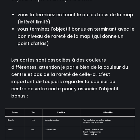
vous la terminez en tuant le ou les boss de la map
(intérêt limité)
vous terminez l'objectif bonus en terminant avec le
bon niveau de rareté de la map (qui donne un
point d'atlas)
Les cartes sont associées à des couleurs
différentes, attention je parle bien de la couleur du
centre et pas de la rareté de celle-ci. C'est
important de toujours regarder la couleur au
centre de votre carte pour y associer l'objectif
bonus :
Couleur
Tiers
Rareté min
Orbes utiles
Blanche
I à V
Au moins magique
Transmutation - normal en magique
Alteration - reroll magique
Jaune
VI à X
Au moins rare
Alchemy - normal en rare
Regal - magique en rare
Chaos - reroll rare