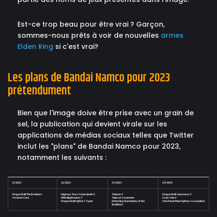
Est-ce trop beau pour être vrai ? Garçon,
sommes-nous prêts à voir de nouvelles
armes
Elden Ring
si c'est vrai?
Les plans de Bandai Namco pour 2023
prétendument
Bien que l'image doive être prise avec un grain de
sel, la publication qui devient virale sur les
applications de médias sociaux telles que Twitter
inclut les "plans" de Bandai Namco pour 2023,
notamment les suivants :
Q1 2023
Q2 2023
Q3 2023
Q4 2023
Dragon Ball The Breakers
Digimon Story Cybersleuth 2
Tekken 8
Dragon Ball Xenoverse 3
Armored Core
Little Nightmares 3
Tales of Ascension
Code Vein 2
Dragon Ball FighterZ Super
Elden Ring: Barbarians of the
One Punch Man Fighters Association
Badlands