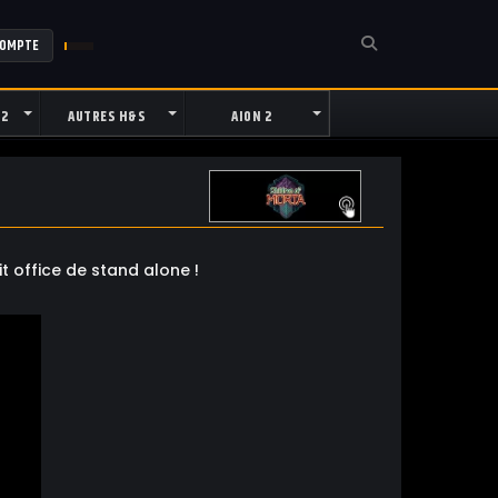
COMPTE
 2
AUTRES H&S
AION 2
it office de stand alone !