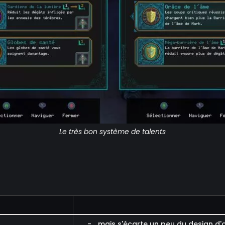
Le très bon système de talents
-... mais s'écarte un peu du design d'