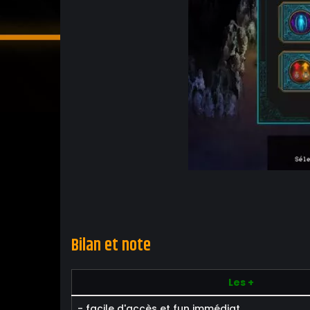
Bilan et note
Les +
- facile d'accès et fun immédiat