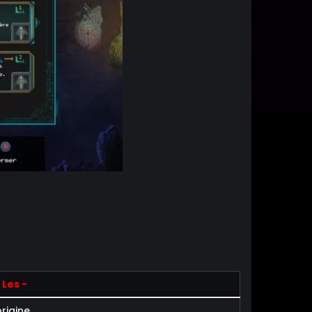
Les -
origine