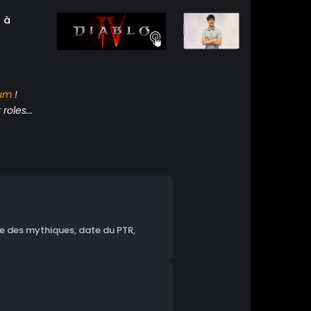
z à
um
!
roles...
te des mythiques, date du PTR,