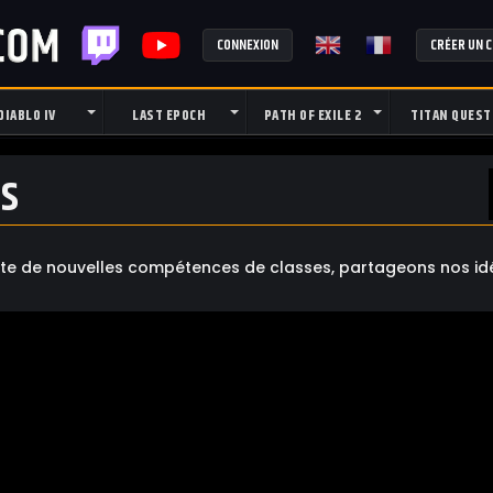
CONNEXION
CRÉER UN 
DIABLO IV
LAST EPOCH
PATH OF EXILE 2
TITAN QUEST
s
rte de nouvelles compétences de classes, partageons nos idé