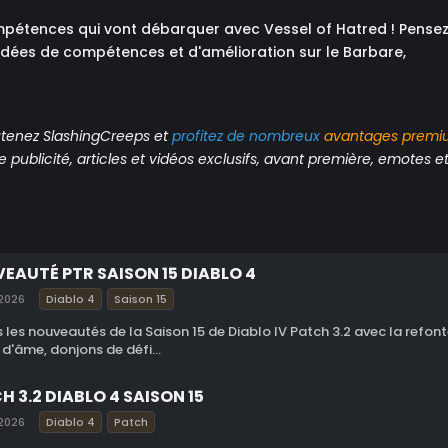
compétences qui vont débarquer avec Vessel of Hatred ! Pense
idées de compétences et d'amélioration sur le Barbare,
tenez SlashingCreeps et
profitez de nombreux
avantages
premi
publicité, articles et vidéos exclusifs, avant première, emotes et 
EAUTÉ PTR SAISON 15 DIABLO 4
2026
Diablo 4
Saison 15
 les nouveautés de la Saison 15 de Diablo IV Patch 3.2 avec la refon
 d'âme, donjons de défi...
H 3.2 DIABLO 4 SAISON 15
2026
Diablo 4
Patch