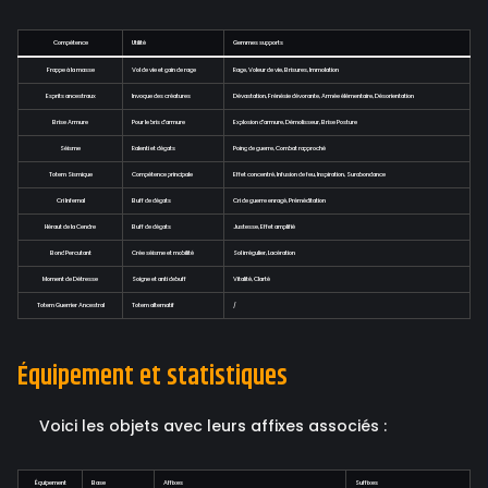
Compétence
Utilité
Gemmes supports
Frappe à la masse
Vol de vie et gain de rage
Rage, Voleur de vie, Brisures, Immolation
Esprits ancestraux
Invoque des créatures
Dévastation, Frénésie dévorante, Armée élémentaire, Désorientation
Brise Armure
Pour le bris d'armure
Explosion d'armure, Démolisseur, Brise Posture
Séisme
Ralenti et dégats
Poing de guerre, Combat rapproché
Totem Sismique
Compétence principale
Effet concentré, Infusion de feu, Inspiration, Surabondance
Cri Infernal
Buff de dégats
Cri de guerre enragé, Préméditation
Héraut de la Cendre
Buff de dégats
Justesse, Effet amplifié
Bond Percutant
Crée séisme et mobilité
Sol irrégulier, Lacération
Moment de Détresse
Soigne et anti debuff
Vitalité, Clarté
Totem Guerrier Ancestral
Totem alternatif
/
Équipement et statistiques
Voici les objets avec leurs affixes associés :
Équipement
Base
Affixes
Suffixes