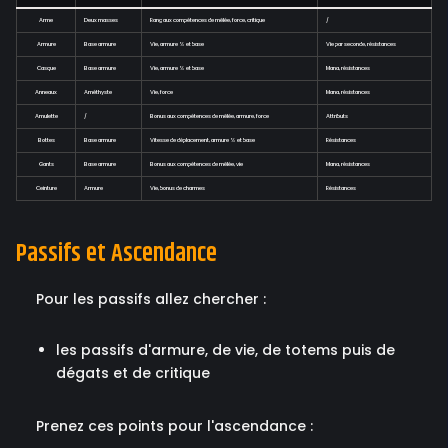
Arme
Deux masses
Rang aux compétences de mêlée, force, critique
/
Armure
Base armure
Vie, armure % et base
Vie par seconde, résistances
Casque
Base armure
Vie, armure % et base
Mana, résistances
Anneaux
Améthyste
Vie, force
Mana, résistances
Amulette
/
Bonus aux compétences de mêlée, armure, force
Attributs
Bottes
Base armure
Vitesse de déplacement, armure % et base
Résistances
Gants
Base armure
Bonus aux compétences de mêlée, vie
Mana, résistances
Ceinture
Armure
Vie, bonus de charmes
Résistances
Passifs et Ascendance
Pour les passifs allez chercher :
les passifs d'armure, de vie, de totems puis de
dégats et de critique
Prenez ces points pour l'ascendance :