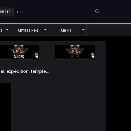
COMPTE
 2
AUTRES H&S
AION 2
el, expédition, temple...