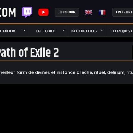
CONNEXION
CRÉER UN 
DIABLO IV
LAST EPOCH
PATH OF EXILE 2
TITAN QUEST
th of Exile 2
meilleur farm de divines et instance brèche, rituel, délirium, ritu