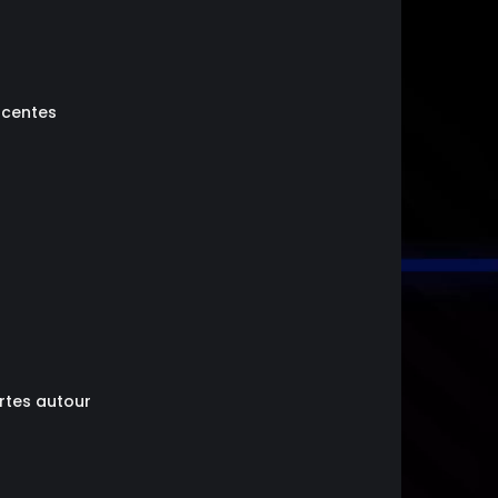
acentes
artes autour