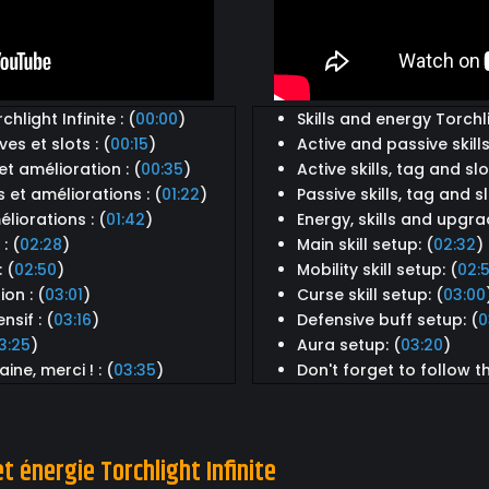
light Infinite : (
00:00
)
Skills and energy Torchlig
s et slots : (
00:15
)
Active and passive skills
t amélioration : (
00:35
)
Active skills, tag and sl
et améliorations : (
01:22
)
Passive skills, tag and 
liorations : (
01:42
)
Energy, skills and upgra
: (
02:28
)
Main skill setup: (
02:32
)
 (
02:50
)
Mobility skill setup: (
02:
on : (
03:01
)
Curse skill setup: (
03:00
sif : (
03:16
)
Defensive buff setup: (
0
3:25
)
Aura setup: (
03:20
)
ine, merci ! : (
03:35
)
Don't forget to follow th
 énergie Torchlight Infinite