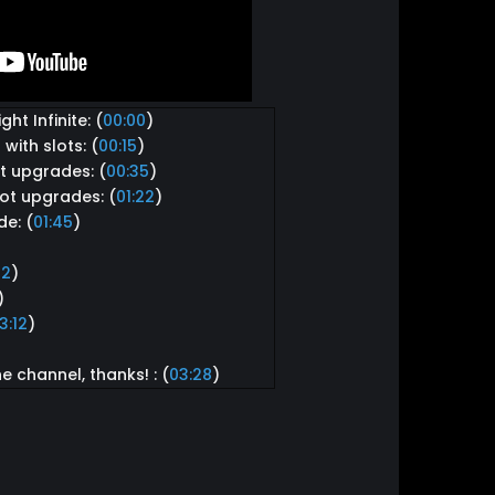
ht Infinite: (
00:00
)
 with slots: (
00:15
)
ot upgrades: (
00:35
)
slot upgrades: (
01:22
)
de: (
01:45
)
52
)
)
3:12
)
e channel, thanks! : (
03:28
)