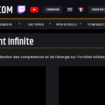
CONNEXION
CRÉER UN 
DIABLO IV
LAST EPOCH
PATH OF EXILE 2
TITAN QUEST
t Infinite
ation des compétences et de l'énergie sur Torchlite Infinite,